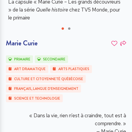
de
La capsule « Marie Curie
–
Les grands découvreurs
L
» de la série
Quelle histoire
chez TV5 Monde, pour
l
le primaire
s
Marie Curie
PRIMAIRE
SECONDAIRE
ART DRAMATIQUE
ARTS PLASTIQUES
CULTURE ET CITOYENNETÉ QUÉBÉCOISE
FRANÇAIS, LANGUE D’ENSEIGNEMENT
SCIENCE ET TECHNOLOGIE
« Dans la vie, rien n’est à craindre, tout est à
comprendre. »
—
Marie Curie