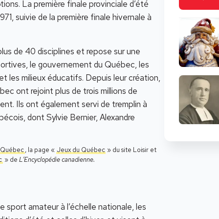
tions. La première finale provinciale d’été
71, suivie de la première finale hivernale à
us de 40 disciplines et repose sur une
sportives, le gouvernement du Québec, les
et les milieux éducatifs. Depuis leur création,
c ont rejoint plus de trois millions de
nt. Ils ont également servi de tremplin à
bécois, dont Sylvie Bernier, Alexandre
 Québec
, la page «
Jeux du Québec
» du site Loisir et
c
» de
L’Encyclopédie canadienne.
e sport amateur à l’échelle nationale, les