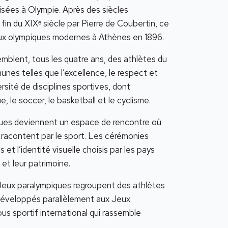
isées à Olympie. Après des siècles
a fin du XIXᵉ siècle par Pierre de Coubertin, ce
eux olympiques modernes à Athènes en 1896.
emblent, tous les quatre ans, des athlètes du
nes telles que l’excellence, le respect et
ersité de disciplines sportives, dont
e, le soccer, le basketball et le cyclisme.
iques deviennent un espace de rencontre où
e racontent par le sport. Les cérémonies
 et l’identité visuelle choisis par les pays
 et leur patrimoine.
s Jeux paralympiques regroupent des athlètes
t développés parallèlement aux Jeux
s sportif international qui rassemble