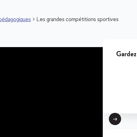
s pédagogiques
> Les grandes compétitions sportives
Gardez 
Suivant