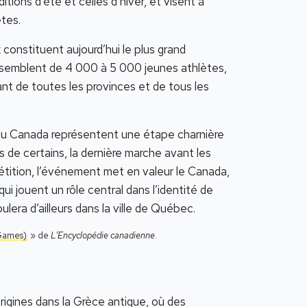
tions d’été et celles d’hiver, et visent à
ètes.
 constituent aujourd’hui le plus grand
ssemblent de 4 000 à 5 000 jeunes athlètes,
nt de toutes les provinces et de tous les
x du Canada représentent une étape charnière
as de certains, la dernière marche avant les
tition, l’événement met en valeur le Canada,
ui jouent un rôle central dans l’identité de
lera d’ailleurs dans la ville de Québec.
Games)
» de
L’Encyclopédie canadienne
.
rigines dans la Grèce antique, où des