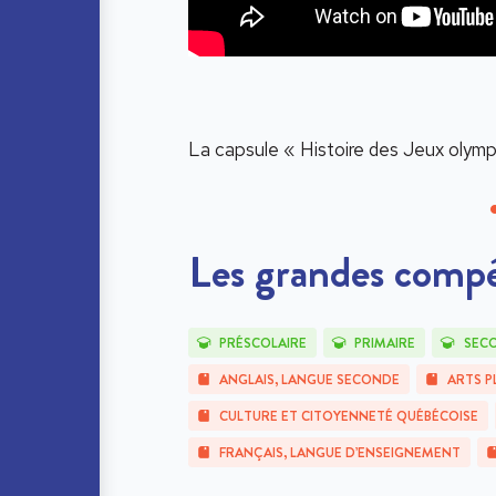
La capsule «
Histoire des Jeux olym
on Cochon dingue sur la
Les grandes compét
PRÉSCOLAIRE
PRIMAIRE
SEC
ANGLAIS, LANGUE SECONDE
ARTS P
CULTURE ET CITOYENNETÉ QUÉBÉCOISE
FRANÇAIS, LANGUE D’ENSEIGNEMENT