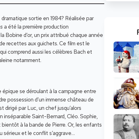
e dramatique sortie en 1984? Réalisée par
es
a été la première production
 Bobine d’or, un prix attribué chaque année
de recettes aux guichets. Ce film est le
 qui comprend aussi les célèbres Bach et
 baleine notamment.
lle épique se déroulant à la campagne entre
endre possession d’un immense château de
t dirigé par Luc, un chef jusqu’alors
son inséparable Saint-Bernard, Cléo. Sophie,
t bientôt à la bande de Pierre. Or, les enfants
u sérieux et le conflit s’aggrave…