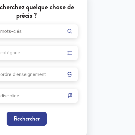
cherchez quelque chose de
précis ?
nce du film
La guerre des tuques
.
r catégorie
Rechercher