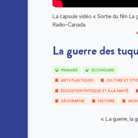
La capsule vidéo « Sortie du film
La 
Radio-Canada.
La guerre des tuq
PRIMAIRE
SECONDAIRE
ARTS PLASTIQUES
CULTURE ET CIT
ÉDUCATION PHYSIQUE ET À LA SANTÉ
GÉOGRAPHIE
HISTOIRE
MUSI
« La guerre, la g