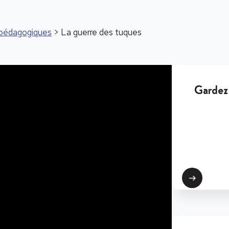
s pédagogiques
> La guerre des tuques
Gardez 
Suivant