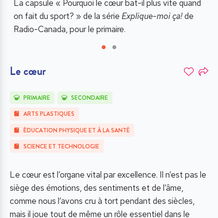
La capsule «
Pourquoi le cœur bat-il plus vite quand
e
L
on fait du sport?
» de la série
Explique-moi ça!
de
l
Radio-Canada, pour le primaire.
Q
Le cœur
PRIMAIRE
SECONDAIRE
ARTS PLASTIQUES
ÉDUCATION PHYSIQUE ET À LA SANTÉ
SCIENCE ET TECHNOLOGIE
Le cœur est l’organe vital par excellence. Il n’est pas le
siège des émotions, des sentiments et de l’âme,
comme nous l’avons cru à tort pendant des siècles,
mais il joue tout de même un rôle essentiel dans le