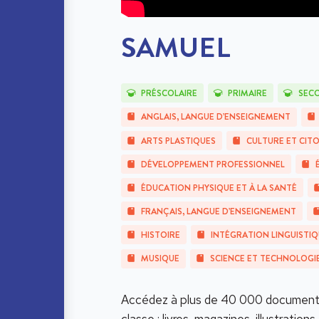
SAMUEL
PRÉSCOLAIRE
PRIMAIRE
SEC
ANGLAIS, LANGUE D’ENSEIGNEMENT
ARTS PLASTIQUES
CULTURE ET CIT
DÉVELOPPEMENT PROFESSIONNEL
ÉDUCATION PHYSIQUE ET À LA SANTÉ
FRANÇAIS, LANGUE D’ENSEIGNEMENT
HISTOIRE
INTÉGRATION LINGUISTIQ
MUSIQUE
SCIENCE ET TECHNOLOGI
Accédez à plus de 40 000 documents