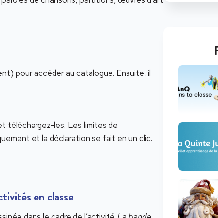
ns, paroles de chansons, partitions, œuvres d’art
nt) pour accéder au catalogue. Ensuite, il
t téléchargez-les. Les limites de
ement et la déclaration se fait en un clic.
tivités en classe
inée dans le cadre de l’activité
La bande