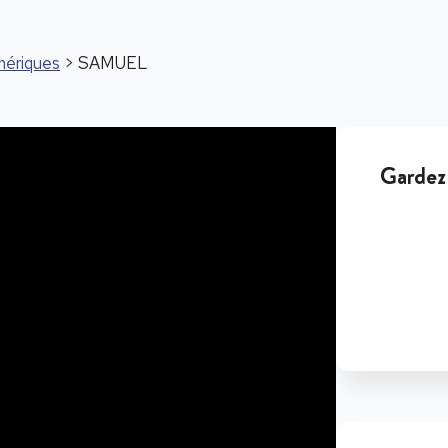
mériques
> SAMUEL
Gardez 