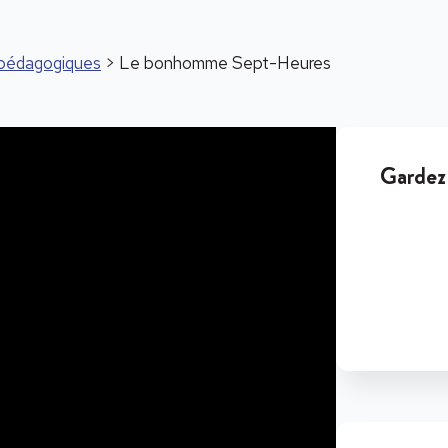
s pédagogiques
> Le bonhomme Sept-Heures
Gardez 