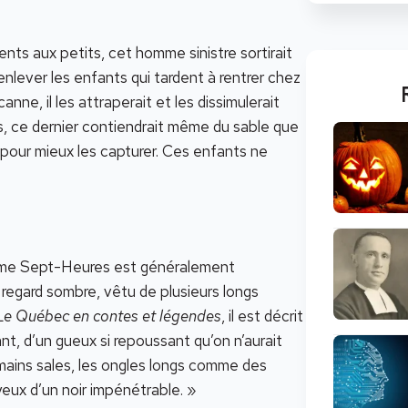
nts aux petits, cet homme sinistre sortirait
nlever les enfants qui tardent à rentrer chez
nne, il les attraperait et les dissimulerait
s, ce dernier contiendrait même du sable que
s pour mieux les capturer. Ces enfants ne
mme Sept-Heures est généralement
egard sombre, vêtu de plusieurs longs
Le Québec en contes et légendes
, il est décrit
iant, d’un gueux si repoussant qu’on n’aurait
les mains sales, les ongles longs comme des
 yeux d’un noir impénétrable. »