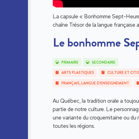
La capsule « Bonhomme Sept-Heures,
chaîne Trésor de la langue française
Le bonhomme Sep
PRIMAIRE
SECONDAIRE
ARTS PLASTIQUES
CULTURE ET CIT
FRANÇAIS, LANGUE D’ENSEIGNEMENT
Au Québec, la tradition orale a toujou
partie de notre culture. Le personn
une variante du croquemitaine ou du m
toutes les régions.