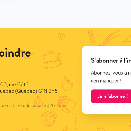
oindre
S’abonner à l’i
Abonnez-vous à no
rien manquer !
900, rue Côté
uébec (Québec) G1N 3Y5
Je m’abonne !
ipe culture-éducation 2026 Tous