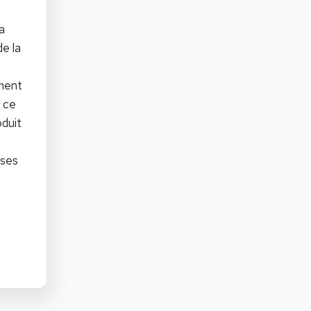
a
de la
ment
e ce
oduit
 ses