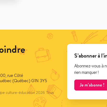
oindre
S’abonner à l’i
Abonnez-vous à no
rien manquer !
900, rue Côté
uébec (Québec) G1N 3Y5
Je m’abonne !
ipe culture-éducation 2026 Tous