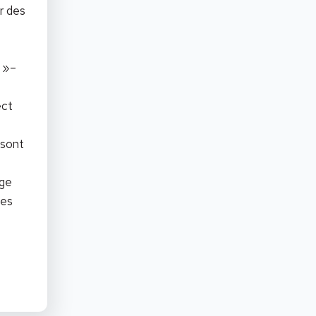
ur des
n »–
ect
 sont
age
les