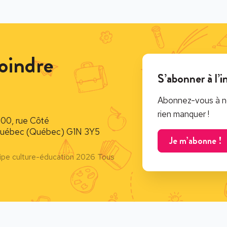
oindre
S’abonner à l’i
Abonnez-vous à no
rien manquer !
900, rue Côté
uébec (Québec) G1N 3Y5
Je m’abonne !
ipe culture-éducation 2026 Tous