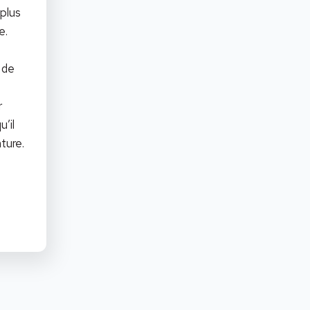
 plus
e.
 de
r
u’il
ture.