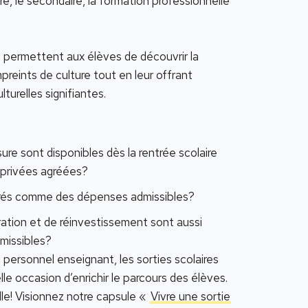
aire, le secondaire, la formation professionnelle
el permettent aux élèves de découvrir la
reints de culture tout en leur offrant
turelles signifiantes.
e sont disponibles dès la rentrée scolaire
 privées agréées?
dérés comme des dépenses admissibles?
aration et de réinvestissement sont aussi
issibles?
 personnel enseignant, les sorties scolaires
lle occasion d’enrichir le parcours des élèves.
elle! Visionnez notre capsule «
Vivre une sortie