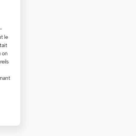
-
t le
tait
ù on
reils
enant