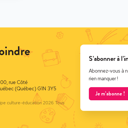
oindre
S’abonner à l’i
Abonnez-vous à no
rien manquer !
900, rue Côté
uébec (Québec) G1N 3Y5
Je m’abonne !
ipe culture-éducation 2026 Tous