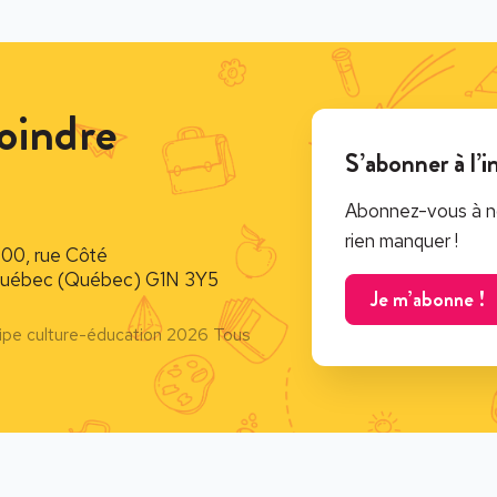
oindre
S’abonner à l’i
Abonnez-vous à no
rien manquer !
900, rue Côté
uébec (Québec) G1N 3Y5
Je m’abonne !
ipe culture-éducation 2026 Tous