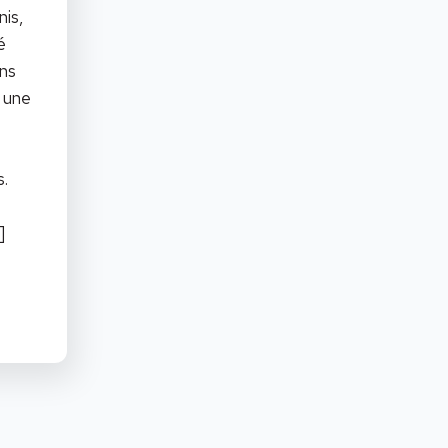
nis,
é
ns
é une
s.
]