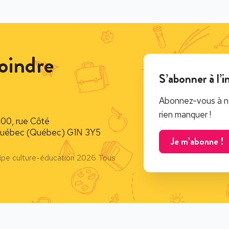
oindre
S’abonner à l’i
Abonnez-vous à no
rien manquer !
900, rue Côté
uébec (Québec) G1N 3Y5
Je m’abonne !
ipe culture-éducation 2026 Tous