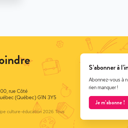
oindre
S’abonner à l’i
Abonnez-vous à no
rien manquer !
900, rue Côté
uébec (Québec) G1N 3Y5
Je m’abonne !
ipe culture-éducation 2026 Tous