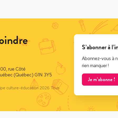
oindre
S’abonner à l’i
Abonnez-vous à no
rien manquer !
900, rue Côté
uébec (Québec) G1N 3Y5
Je m’abonne !
ipe culture-éducation 2026 Tous