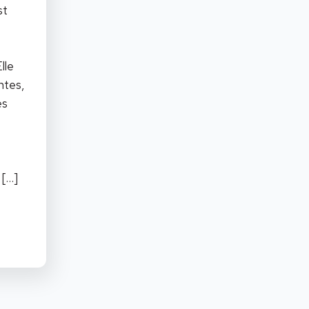
st
lle
ntes,
es
r
[…]