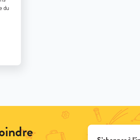
de du
oindre