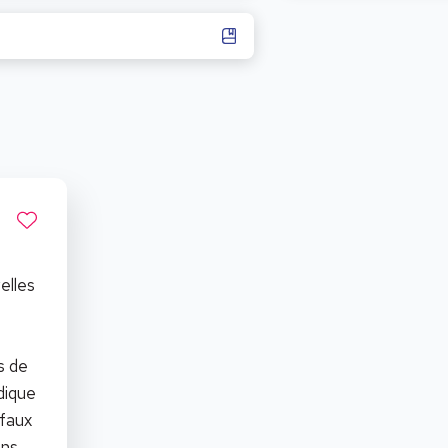
elles
s de
dique
 faux
ons